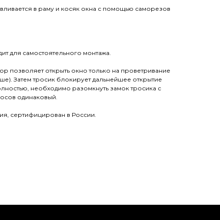
вливается в раму и косяк окна с помощью саморезов
ит для самостоятельного монтажа.
р позволяет открыть окно только на проветривание
ьше). Затем тросик блокирует дальнейшее открытие
олностью, необходимо разомкнуть замок тросика с
росов одинаковый.
ия, сертифицирован в России.