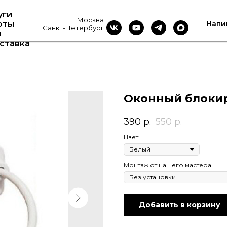
уги
Москва
Напи
оты
Санкт-Петербург
ы
оставка
Оконный блокир
390
р.
550
р.
Цвет
Монтаж от нашего мастера
Добавить в корзину