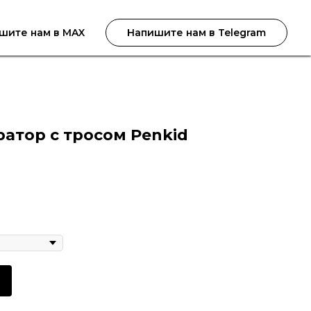
шите нам в MAX
Напишите нам в Telegram
атор с тросом Penkid