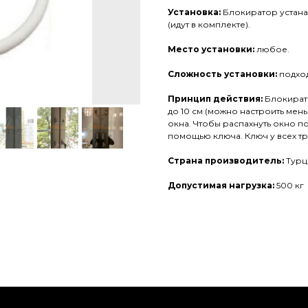
Установка:
Блокиратор устана
(идут в комплекте).
Место установки:
любое.
Сложность установки:
подход
Принцип действия:
Блокирато
до 10 см (можно настроить мен
окна. Чтобы распахнуть окно п
помощью ключа. Ключ у всех т
Страна производитель:
Турц
Допустимая нагрузка:
500 кг